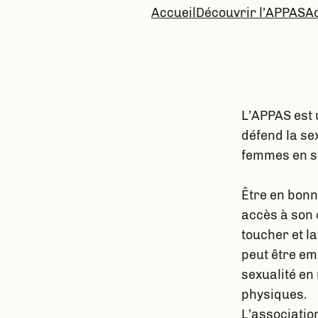
Accueil
Découvrir l’APPAS
A
L’APPAS est 
défend la se
femmes en si
Être en bonn
accès à son 
toucher et la
peut être e
sexualité en 
physiques.
L’association 