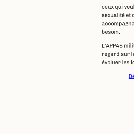
ceux qui veu
sexualité et
accompagnan
besoin.
L’APPAS mili
regard sur la
évoluer les l
Dé