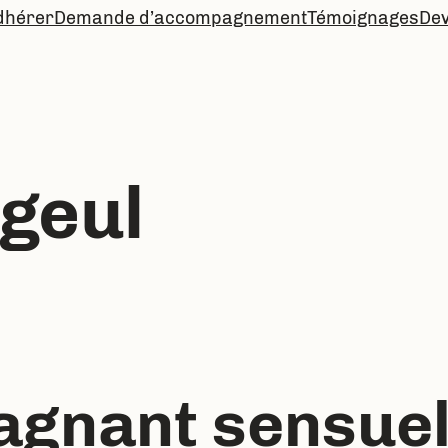
dhérer
Demande d’accompagnement
Témoignages
De
ageul
gnant sensuel