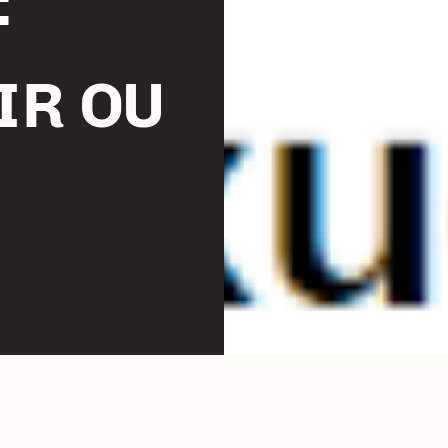
:
IR OU
mpagnement Sexuel (APPAS) annonce la 13ème format