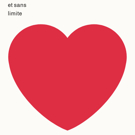
et sans
limite